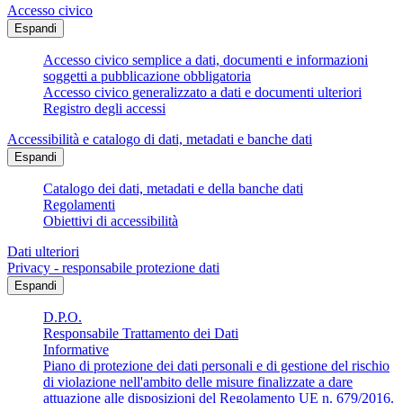
Accesso civico
Espandi
Accesso civico semplice a dati, documenti e informazioni
soggetti a pubblicazione obbligatoria
Accesso civico generalizzato a dati e documenti ulteriori
Registro degli accessi
Accessibilità e catalogo di dati, metadati e banche dati
Espandi
Catalogo dei dati, metadati e della banche dati
Regolamenti
Obiettivi di accessibilità
Dati ulteriori
Privacy - responsabile protezione dati
Espandi
D.P.O.
Responsabile Trattamento dei Dati
Informative
Piano di protezione dei dati personali e di gestione del rischio
di violazione nell'ambito delle misure finalizzate a dare
attuazione alle disposizioni del Regolamento UE n. 679/2016.