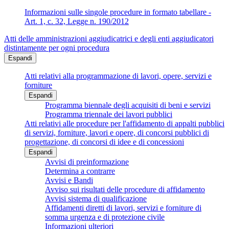
Informazioni sulle singole procedure in formato tabellare -
Art. 1, c. 32, Legge n. 190/2012
Atti delle amministrazioni aggiudicatrici e degli enti aggiudicatori
distintamente per ogni procedura
Espandi
Atti relativi alla programmazione di lavori, opere, servizi e
forniture
Espandi
Programma biennale degli acquisiti di beni e servizi
Programma triennale dei lavori pubblici
Atti relativi alle procedure per l'affidamento di appalti pubblici
di servizi, forniture, lavori e opere, di concorsi pubblici di
progettazione, di concorsi di idee e di concessioni
Espandi
Avvisi di preinformazione
Determina a contrarre
Avvisi e Bandi
Avviso sui risultati delle procedure di affidamento
Avvisi sistema di qualificazione
Affidamenti diretti di lavori, servizi e forniture di
somma urgenza e di protezione civile
Informazioni ulteriori