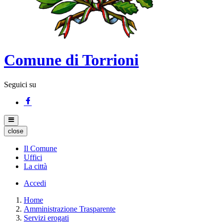
Comune di Torrioni
Seguici su
close
Il Comune
Uffici
La città
Accedi
Home
Amministrazione Trasparente
Servizi erogati