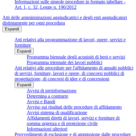
Informazioni sulle singole procedure in formato tabellare -
Art. 1, c. 32, Legge n. 190/2012
Atti delle amministrazioni aggiudicatrici e degli enti aggiudicatori
distintamente per ogni procedura
Espandi
Atti relativi alla programmazione di lavori, opere, servizi e
forniture
Espandi
Programma biennale degli acquisiti di beni e servizi
Programma triennale dei lavori pubblici
Atti relativi alle procedure per l'affidamento di appalti pubblici
di servizi, forniture, lavori e opere, di concorsi pubblici di
progettazione, di concorsi di idee e di concessioni
Espandi
Avvisi di preinformazione
Determina a contrarre
Avvisi e Bandi
Avviso sui risultati delle procedure di affidamento
Avvisi sistema di qualificazione
Affidamenti diretti di lavori, servizi e forniture di
somma urgenza e di protezione civile
Informazioni ulteriori
Provvedimenti di esclusione e di ammissione dalle procedure