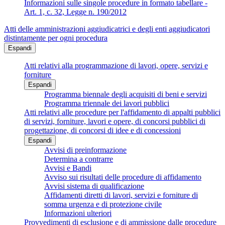
Informazioni sulle singole procedure in formato tabellare -
Art. 1, c. 32, Legge n. 190/2012
Atti delle amministrazioni aggiudicatrici e degli enti aggiudicatori
distintamente per ogni procedura
Espandi
Atti relativi alla programmazione di lavori, opere, servizi e
forniture
Espandi
Programma biennale degli acquisiti di beni e servizi
Programma triennale dei lavori pubblici
Atti relativi alle procedure per l'affidamento di appalti pubblici
di servizi, forniture, lavori e opere, di concorsi pubblici di
progettazione, di concorsi di idee e di concessioni
Espandi
Avvisi di preinformazione
Determina a contrarre
Avvisi e Bandi
Avviso sui risultati delle procedure di affidamento
Avvisi sistema di qualificazione
Affidamenti diretti di lavori, servizi e forniture di
somma urgenza e di protezione civile
Informazioni ulteriori
Provvedimenti di esclusione e di ammissione dalle procedure