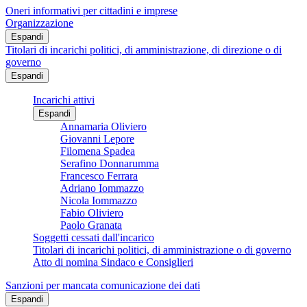
Oneri informativi per cittadini e imprese
Organizzazione
Espandi
Titolari di incarichi politici, di amministrazione, di direzione o di
governo
Espandi
Incarichi attivi
Espandi
Annamaria Oliviero
Giovanni Lepore
Filomena Spadea
Serafino Donnarumma
Francesco Ferrara
Adriano Iommazzo
Nicola Iommazzo
Fabio Oliviero
Paolo Granata
Soggetti cessati dall'incarico
Titolari di incarichi politici, di amministrazione o di governo
Atto di nomina Sindaco e Consiglieri
Sanzioni per mancata comunicazione dei dati
Espandi