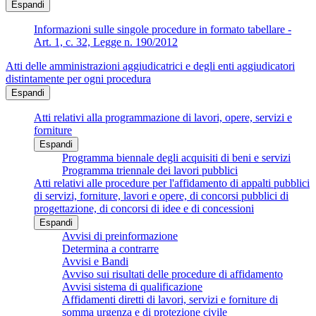
Espandi
Informazioni sulle singole procedure in formato tabellare -
Art. 1, c. 32, Legge n. 190/2012
Atti delle amministrazioni aggiudicatrici e degli enti aggiudicatori
distintamente per ogni procedura
Espandi
Atti relativi alla programmazione di lavori, opere, servizi e
forniture
Espandi
Programma biennale degli acquisiti di beni e servizi
Programma triennale dei lavori pubblici
Atti relativi alle procedure per l'affidamento di appalti pubblici
di servizi, forniture, lavori e opere, di concorsi pubblici di
progettazione, di concorsi di idee e di concessioni
Espandi
Avvisi di preinformazione
Determina a contrarre
Avvisi e Bandi
Avviso sui risultati delle procedure di affidamento
Avvisi sistema di qualificazione
Affidamenti diretti di lavori, servizi e forniture di
somma urgenza e di protezione civile