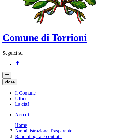
Comune di Torrioni
Seguici su
close
Il Comune
Uffici
La città
Accedi
Home
Amministrazione Trasparente
Bandi di gara e contratti