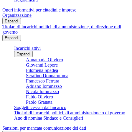
Oneri informativi per cittadini e imprese
Organizzazione
Espandi
Titolari di incarichi politici, di amministrazione, di direzione o di
governo
Espandi
Incarichi attivi
Espandi
Annamaria Oliviero
Giovanni Lepore
Filomena Spadea
Serafino Donnarumma
Francesco Ferrara
Adriano Iommazzo
Nicola Iommazzo
Fabio Oliviero
Paolo Granata
Soggetti cessati dall'incarico
Titolari di incarichi politici, di amministrazione o di governo
Atto di nomina Sindaco e Consiglieri
Sanzioni per mancata comunicazione dei dati