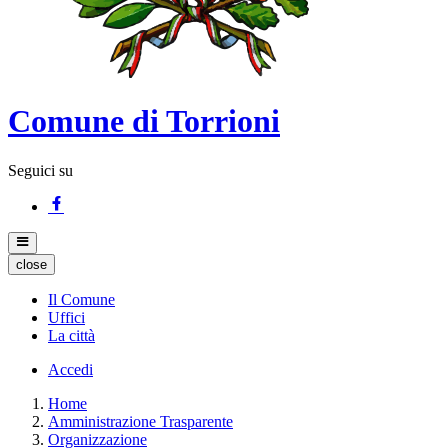
Comune di Torrioni
Seguici su
close
Il Comune
Uffici
La città
Accedi
Home
Amministrazione Trasparente
Organizzazione