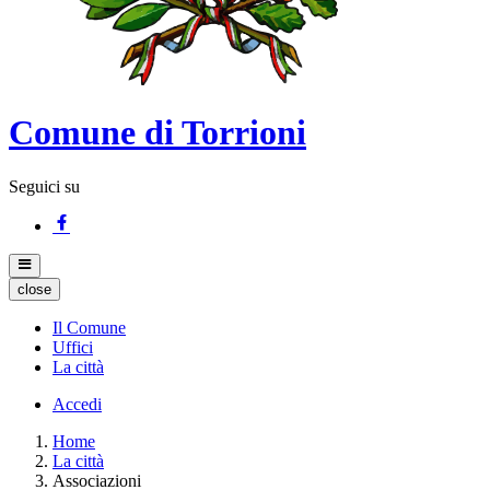
Comune di Torrioni
Seguici su
close
Il Comune
Uffici
La città
Accedi
Home
La città
Associazioni