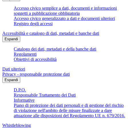
Accesso civico semplice a dati, documenti e informazioni
soggetti a pubblicazione obbligatoria
Accesso civico generalizzato a dati e documenti ulteriori
Registro degli accessi
Accessibilità e catalogo di dati, metadati e banche dati
Espandi
Catalogo dei dati, metadati e della banche dati
Regolamenti
Obiettivi di accessibilità
Dati ulteriori
Privacy - responsabile protezione dati
Espandi
D.P.O.
Responsabile Trattamento dei Dati
Informative
Piano di protezione dei dati personali e di gestione del rischio
di violazione nell'ambito delle misure finalizzate a dare
attuazione alle disposizioni del Regolamento UE n. 679/2016.
Whistleblowing