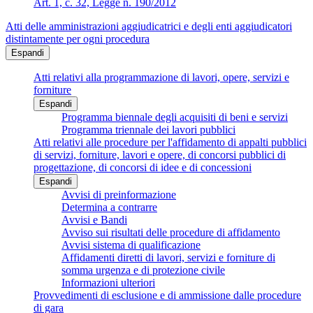
Art. 1, c. 32, Legge n. 190/2012
Atti delle amministrazioni aggiudicatrici e degli enti aggiudicatori
distintamente per ogni procedura
Espandi
Atti relativi alla programmazione di lavori, opere, servizi e
forniture
Espandi
Programma biennale degli acquisiti di beni e servizi
Programma triennale dei lavori pubblici
Atti relativi alle procedure per l'affidamento di appalti pubblici
di servizi, forniture, lavori e opere, di concorsi pubblici di
progettazione, di concorsi di idee e di concessioni
Espandi
Avvisi di preinformazione
Determina a contrarre
Avvisi e Bandi
Avviso sui risultati delle procedure di affidamento
Avvisi sistema di qualificazione
Affidamenti diretti di lavori, servizi e forniture di
somma urgenza e di protezione civile
Informazioni ulteriori
Provvedimenti di esclusione e di ammissione dalle procedure
di gara