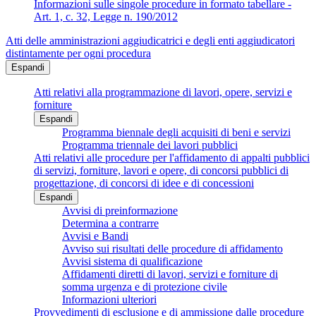
Informazioni sulle singole procedure in formato tabellare -
Art. 1, c. 32, Legge n. 190/2012
Atti delle amministrazioni aggiudicatrici e degli enti aggiudicatori
distintamente per ogni procedura
Espandi
Atti relativi alla programmazione di lavori, opere, servizi e
forniture
Espandi
Programma biennale degli acquisiti di beni e servizi
Programma triennale dei lavori pubblici
Atti relativi alle procedure per l'affidamento di appalti pubblici
di servizi, forniture, lavori e opere, di concorsi pubblici di
progettazione, di concorsi di idee e di concessioni
Espandi
Avvisi di preinformazione
Determina a contrarre
Avvisi e Bandi
Avviso sui risultati delle procedure di affidamento
Avvisi sistema di qualificazione
Affidamenti diretti di lavori, servizi e forniture di
somma urgenza e di protezione civile
Informazioni ulteriori
Provvedimenti di esclusione e di ammissione dalle procedure