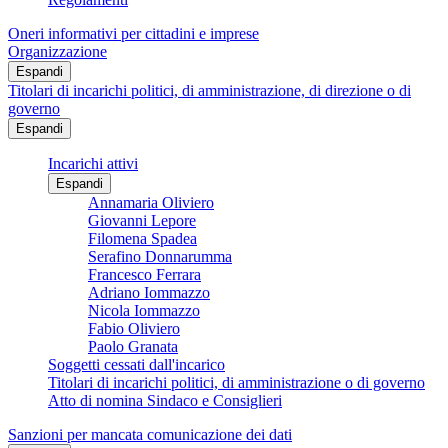
Oneri informativi per cittadini e imprese
Organizzazione
Espandi
Titolari di incarichi politici, di amministrazione, di direzione o di
governo
Espandi
Incarichi attivi
Espandi
Annamaria Oliviero
Giovanni Lepore
Filomena Spadea
Serafino Donnarumma
Francesco Ferrara
Adriano Iommazzo
Nicola Iommazzo
Fabio Oliviero
Paolo Granata
Soggetti cessati dall'incarico
Titolari di incarichi politici, di amministrazione o di governo
Atto di nomina Sindaco e Consiglieri
Sanzioni per mancata comunicazione dei dati