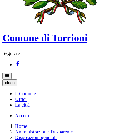
Comune di Torrioni
Seguici su
close
Il Comune
Uffici
La città
Accedi
Home
Amministrazione Trasparente
Disposizioni generali