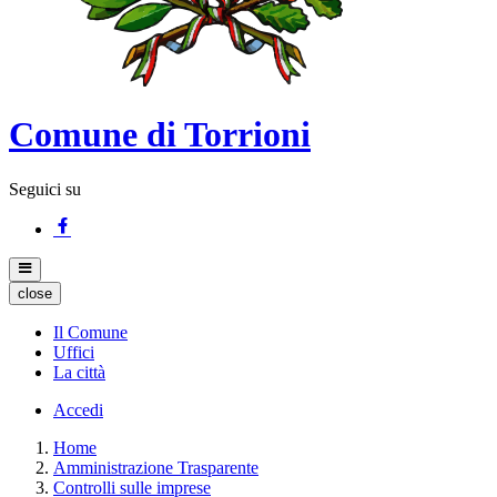
Comune di Torrioni
Seguici su
close
Il Comune
Uffici
La città
Accedi
Home
Amministrazione Trasparente
Controlli sulle imprese