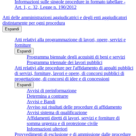
Informazioni sulle singole procedure in formato tabellare -
Art. 1, c. 32, Legge n. 190/2012
Atti delle amministrazioni aggiudicatrici e degli enti aggiudicatori
distintamente per ogni procedura
Espandi
Atti relativi alla programmazione di lavori, opere, servizi e
forniture
Espandi
Programma biennale degli acquisiti di beni e servizi
Programma triennale dei lavori pubblici
Atti relativi alle procedure per l'affidamento di appalti pubblici
di servizi, forniture, lavori e opere, di concorsi pubblici di
progettazione, di concorsi di idee e di concessioni
Espandi
Avvisi di preinformazione
Determina a contrarre
Avvisi e Bandi
Avviso sui risultati delle procedure di affidamento
Avvisi sistema di qualificazione
Affidamenti diretti di lavori, servizi e forniture di
somma urgenza e di protezione civile
Informazioni ulteriori
Provvedimenti di esclusione e di ammissione dalle procedure