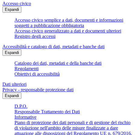
Accesso civico
Espandi
Accesso civico semplice a dati, documenti e informazioni
soggetti a pubblicazione obbligatoria
Accesso civico generalizzato a dati e documenti ulteriori
Registro degli accessi
Accessibilità e catalogo di dati, metadati e banche dati
Espandi
Catalogo dei dati, metadati e della banche dati
Regolamenti
Obiettivi di accessibilità
Dati ulteriori
Privacy - responsabile protezione dati
Espandi
D.P.O.
Responsabile Trattamento dei Dati
Informative
Piano di protezione dei dati personali e di gestione del rischio
di violazione nell'ambito delle misure finalizzate a dare
attuazione alle disposizioni del Regolamento UE n. 679/2016.