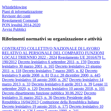
Whistleblowing
Piani di informatizzazione
Revisore dei conti
Regolamenti Comunali
PON legalità 2014-2020
Avvisi Pubblici
Riferimenti normativi su organizzazione e attività
CONTRATTO COLLETTIVO NAZIONALE DI LAVORO
RELATIVO AL PERSONALE DEL COMPARTO FUNZIONI
LOCALI TRIENNIO 2022 - 2024
Regolamento UE 2016/679
L.
190/2012
Decreto legislativo 6 settembre 2011, n. 159
Decreto
legislativo 30 marzo 2001, n. 165
Decreto legislativo 23 giugno
2011, n. 118
Decreto legislativo 7 marzo 2005, n. 82
Decreto
legislativo 9 aprile 2008, n. 81
D.p.r. 28 dicembre 2000, n. 445
Decreto legislativo 18 agosto 2000, n. 267
Decreto legislativo 14
marzo 2013, n. 33
Decreto legislativo 8 aprile 2013, n. 39
Legge 11
settembre 2020, n. 120
Decreto legislativo 10 agosto 2018, n. 101
Decreto dipartimento funzione pubblica 30.06.2022
Decreto
legislativo 31 marzo 2023, n. 36
Decreto Presidente della
Repubblica 16/04/2013
Costituzione della Repubblica Italiana
Decreto legislativo 19 agosto 2016, n. 175
Decreto legislativo 10
agosto 2014, n. 126
Legge 7 agosto 1990, n. 241