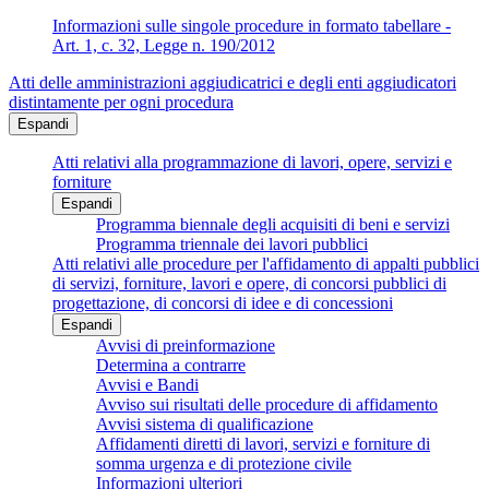
Informazioni sulle singole procedure in formato tabellare -
Art. 1, c. 32, Legge n. 190/2012
Atti delle amministrazioni aggiudicatrici e degli enti aggiudicatori
distintamente per ogni procedura
Espandi
Atti relativi alla programmazione di lavori, opere, servizi e
forniture
Espandi
Programma biennale degli acquisiti di beni e servizi
Programma triennale dei lavori pubblici
Atti relativi alle procedure per l'affidamento di appalti pubblici
di servizi, forniture, lavori e opere, di concorsi pubblici di
progettazione, di concorsi di idee e di concessioni
Espandi
Avvisi di preinformazione
Determina a contrarre
Avvisi e Bandi
Avviso sui risultati delle procedure di affidamento
Avvisi sistema di qualificazione
Affidamenti diretti di lavori, servizi e forniture di
somma urgenza e di protezione civile
Informazioni ulteriori