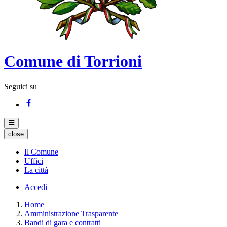
Comune di Torrioni
Seguici su
close
Il Comune
Uffici
La città
Accedi
Home
Amministrazione Trasparente
Bandi di gara e contratti