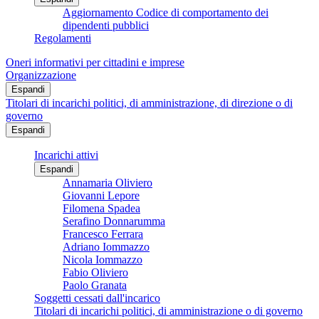
Aggiornamento Codice di comportamento dei
dipendenti pubblici
Regolamenti
Oneri informativi per cittadini e imprese
Organizzazione
Espandi
Titolari di incarichi politici, di amministrazione, di direzione o di
governo
Espandi
Incarichi attivi
Espandi
Annamaria Oliviero
Giovanni Lepore
Filomena Spadea
Serafino Donnarumma
Francesco Ferrara
Adriano Iommazzo
Nicola Iommazzo
Fabio Oliviero
Paolo Granata
Soggetti cessati dall'incarico
Titolari di incarichi politici, di amministrazione o di governo