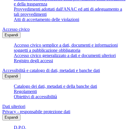
e della trasparenza
Provvedimenti adottati dall'ANAC ed atti di adeguamento a
tali provvedimenti
Atti di accertamento delle violazioni
Accesso civico
Espandi
Accesso civico semplice a dati, documenti e informazioni
soggetti a pubblicazione obbligatoria
Accesso civico generalizzato a dati e documenti ulteriori
Registro degli accessi
Accessibilità e catalogo di dati, metadati e banche dati
Espandi
Catalogo dei dati, metadati e della banche dati
Regolamenti
Obiettivi di accessibilità
Dati ulteriori
Privacy - responsabile protezione dati
Espandi
D.P.O.