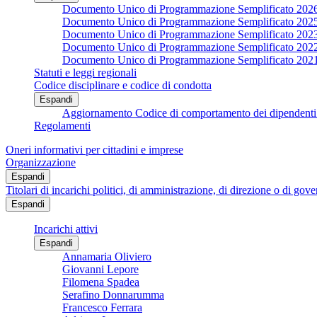
Documento Unico di Programmazione Semplificato 202
Documento Unico di Programmazione Semplificato 202
Documento Unico di Programmazione Semplificato 202
Documento Unico di Programmazione Semplificato 202
Documento Unico di Programmazione Semplificato 202
Statuti e leggi regionali
Codice disciplinare e codice di condotta
Espandi
Aggiornamento Codice di comportamento dei dipendenti 
Regolamenti
Oneri informativi per cittadini e imprese
Organizzazione
Espandi
Titolari di incarichi politici, di amministrazione, di direzione o di gov
Espandi
Incarichi attivi
Espandi
Annamaria Oliviero
Giovanni Lepore
Filomena Spadea
Serafino Donnarumma
Francesco Ferrara