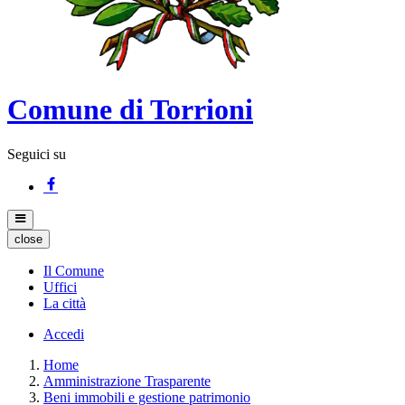
Comune di Torrioni
Seguici su
close
Il Comune
Uffici
La città
Accedi
Home
Amministrazione Trasparente
Beni immobili e gestione patrimonio