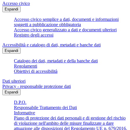
Accesso civico
Espandi
Accesso civico semplice a dati, documenti e informazioni
soggetti a pubblicazione obbligatoria
Accesso civico generalizzato a dati e documenti ulteriori
Registro degli accessi
Accessibilità e catalogo di dati, metadati e banche dati
Espandi
Catalogo dei dati, metadati e della banche dati
Regolamenti
Obiettivi di accessibilità
Dati ulteriori
Privacy - responsabile protezione dati
Espandi
D.P.O.
Responsabile Trattamento dei Dati
Informative
Piano di protezione dei dati personali e di gestione del rischio
di violazione nell'ambito delle misure finalizzate a dare
attuazione alle disposizioni del Regolamento UE n. 679/2016.