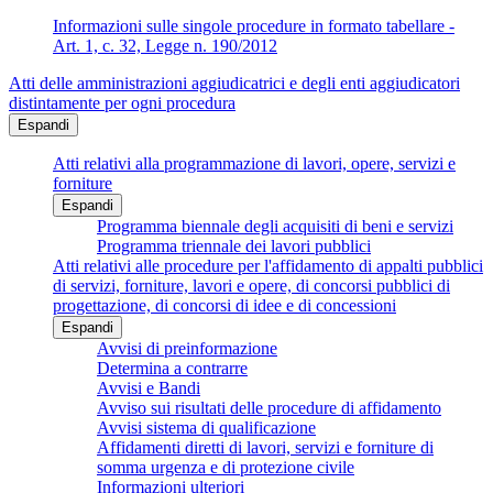
Informazioni sulle singole procedure in formato tabellare -
Art. 1, c. 32, Legge n. 190/2012
Atti delle amministrazioni aggiudicatrici e degli enti aggiudicatori
distintamente per ogni procedura
Espandi
Atti relativi alla programmazione di lavori, opere, servizi e
forniture
Espandi
Programma biennale degli acquisiti di beni e servizi
Programma triennale dei lavori pubblici
Atti relativi alle procedure per l'affidamento di appalti pubblici
di servizi, forniture, lavori e opere, di concorsi pubblici di
progettazione, di concorsi di idee e di concessioni
Espandi
Avvisi di preinformazione
Determina a contrarre
Avvisi e Bandi
Avviso sui risultati delle procedure di affidamento
Avvisi sistema di qualificazione
Affidamenti diretti di lavori, servizi e forniture di
somma urgenza e di protezione civile
Informazioni ulteriori