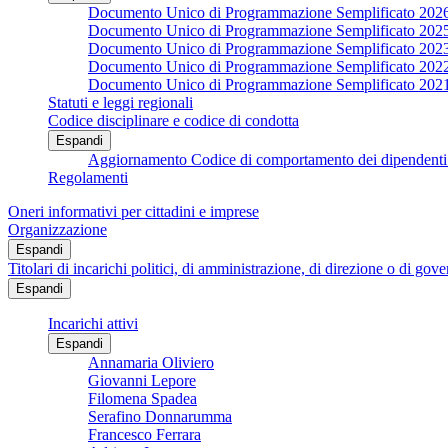
Documento Unico di Programmazione Semplificato 202
Documento Unico di Programmazione Semplificato 202
Documento Unico di Programmazione Semplificato 202
Documento Unico di Programmazione Semplificato 202
Documento Unico di Programmazione Semplificato 202
Statuti e leggi regionali
Codice disciplinare e codice di condotta
Espandi
Aggiornamento Codice di comportamento dei dipendenti 
Regolamenti
Oneri informativi per cittadini e imprese
Organizzazione
Espandi
Titolari di incarichi politici, di amministrazione, di direzione o di gov
Espandi
Incarichi attivi
Espandi
Annamaria Oliviero
Giovanni Lepore
Filomena Spadea
Serafino Donnarumma
Francesco Ferrara