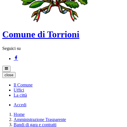
Comune di Torrioni
Seguici su
close
Il Comune
Uffici
La città
Accedi
Home
Amministrazione Trasparente
Bandi di gara e contratti