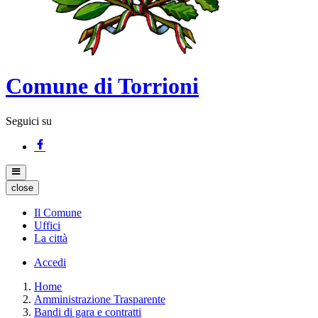
Comune di Torrioni
Seguici su
close
Il Comune
Uffici
La città
Accedi
Home
Amministrazione Trasparente
Bandi di gara e contratti