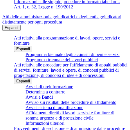
Informazioni sulle singole procedure in formato tabellare -
Art. 1, c. 32, Legge n. 190/2012
Atti delle amministrazioni aggiudicatrici e degli enti aggiudicatori
distintamente per ogni procedura
Espandi
Atti relativi alla programmazione di lavori, opere, servizi e
forniture
Espandi
Programma biennale degli acquisiti di beni e servizi
Programma triennale dei lavori pubblici
Atti relativi alle procedure per l'affidamento di appalti pubblici
di servizi, forniture, lavori e opere, di concorsi pubblici di
progettazione, di concorsi di idee e di concessioni
Espandi
Avvisi di preinformazione
Determina a contrarre
Avvisi e Bandi
Avviso sui risultati delle procedure di affidamento
Avvisi sistema di qualificazione
Affidamenti diretti di lavori, servizi e forniture di
somma urgenza e di protezione civile
Informazioni ulteriori
Provvedimenti di esclusione e di ammissione dalle procedure