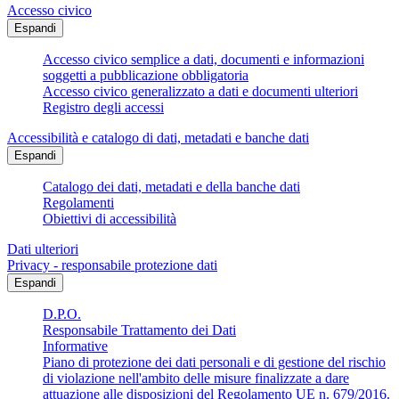
Accesso civico
Espandi
Accesso civico semplice a dati, documenti e informazioni
soggetti a pubblicazione obbligatoria
Accesso civico generalizzato a dati e documenti ulteriori
Registro degli accessi
Accessibilità e catalogo di dati, metadati e banche dati
Espandi
Catalogo dei dati, metadati e della banche dati
Regolamenti
Obiettivi di accessibilità
Dati ulteriori
Privacy - responsabile protezione dati
Espandi
D.P.O.
Responsabile Trattamento dei Dati
Informative
Piano di protezione dei dati personali e di gestione del rischio
di violazione nell'ambito delle misure finalizzate a dare
attuazione alle disposizioni del Regolamento UE n. 679/2016.