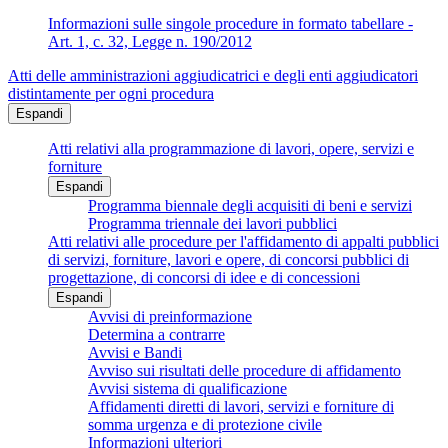
Informazioni sulle singole procedure in formato tabellare -
Art. 1, c. 32, Legge n. 190/2012
Atti delle amministrazioni aggiudicatrici e degli enti aggiudicatori
distintamente per ogni procedura
Espandi
Atti relativi alla programmazione di lavori, opere, servizi e
forniture
Espandi
Programma biennale degli acquisiti di beni e servizi
Programma triennale dei lavori pubblici
Atti relativi alle procedure per l'affidamento di appalti pubblici
di servizi, forniture, lavori e opere, di concorsi pubblici di
progettazione, di concorsi di idee e di concessioni
Espandi
Avvisi di preinformazione
Determina a contrarre
Avvisi e Bandi
Avviso sui risultati delle procedure di affidamento
Avvisi sistema di qualificazione
Affidamenti diretti di lavori, servizi e forniture di
somma urgenza e di protezione civile
Informazioni ulteriori