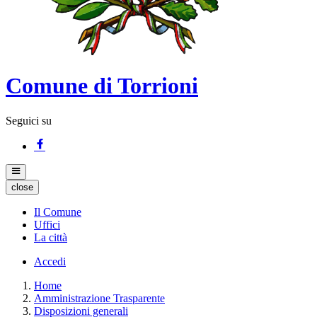
Comune di Torrioni
Seguici su
close
Il Comune
Uffici
La città
Accedi
Home
Amministrazione Trasparente
Disposizioni generali