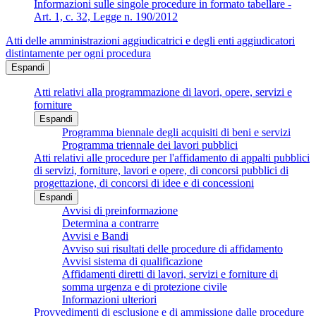
Informazioni sulle singole procedure in formato tabellare -
Art. 1, c. 32, Legge n. 190/2012
Atti delle amministrazioni aggiudicatrici e degli enti aggiudicatori
distintamente per ogni procedura
Espandi
Atti relativi alla programmazione di lavori, opere, servizi e
forniture
Espandi
Programma biennale degli acquisiti di beni e servizi
Programma triennale dei lavori pubblici
Atti relativi alle procedure per l'affidamento di appalti pubblici
di servizi, forniture, lavori e opere, di concorsi pubblici di
progettazione, di concorsi di idee e di concessioni
Espandi
Avvisi di preinformazione
Determina a contrarre
Avvisi e Bandi
Avviso sui risultati delle procedure di affidamento
Avvisi sistema di qualificazione
Affidamenti diretti di lavori, servizi e forniture di
somma urgenza e di protezione civile
Informazioni ulteriori
Provvedimenti di esclusione e di ammissione dalle procedure