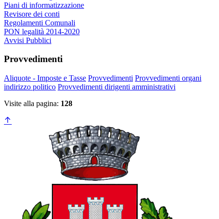
Piani di informatizzazione
Revisore dei conti
Regolamenti Comunali
PON legalità 2014-2020
Avvisi Pubblici
Provvedimenti
Aliquote - Imposte e Tasse
Provvedimenti
Provvedimenti organi
indirizzo politico
Provvedimenti dirigenti amministrativi
Visite alla pagina:
128