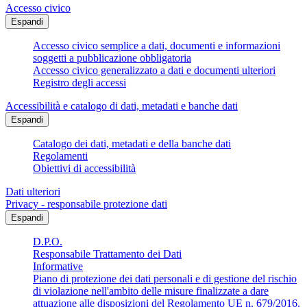
Accesso civico
Espandi
Accesso civico semplice a dati, documenti e informazioni
soggetti a pubblicazione obbligatoria
Accesso civico generalizzato a dati e documenti ulteriori
Registro degli accessi
Accessibilità e catalogo di dati, metadati e banche dati
Espandi
Catalogo dei dati, metadati e della banche dati
Regolamenti
Obiettivi di accessibilità
Dati ulteriori
Privacy - responsabile protezione dati
Espandi
D.P.O.
Responsabile Trattamento dei Dati
Informative
Piano di protezione dei dati personali e di gestione del rischio
di violazione nell'ambito delle misure finalizzate a dare
attuazione alle disposizioni del Regolamento UE n. 679/2016.