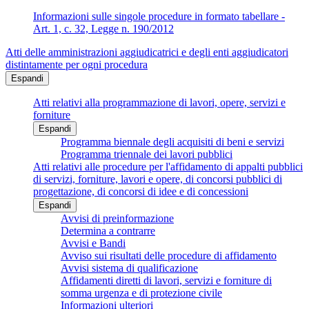
Informazioni sulle singole procedure in formato tabellare -
Art. 1, c. 32, Legge n. 190/2012
Atti delle amministrazioni aggiudicatrici e degli enti aggiudicatori
distintamente per ogni procedura
Espandi
Atti relativi alla programmazione di lavori, opere, servizi e
forniture
Espandi
Programma biennale degli acquisiti di beni e servizi
Programma triennale dei lavori pubblici
Atti relativi alle procedure per l'affidamento di appalti pubblici
di servizi, forniture, lavori e opere, di concorsi pubblici di
progettazione, di concorsi di idee e di concessioni
Espandi
Avvisi di preinformazione
Determina a contrarre
Avvisi e Bandi
Avviso sui risultati delle procedure di affidamento
Avvisi sistema di qualificazione
Affidamenti diretti di lavori, servizi e forniture di
somma urgenza e di protezione civile
Informazioni ulteriori