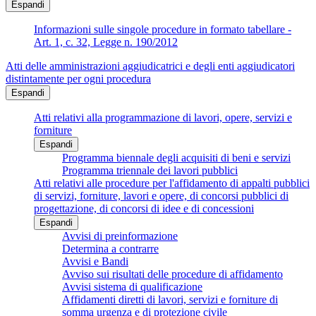
Espandi
Informazioni sulle singole procedure in formato tabellare -
Art. 1, c. 32, Legge n. 190/2012
Atti delle amministrazioni aggiudicatrici e degli enti aggiudicatori
distintamente per ogni procedura
Espandi
Atti relativi alla programmazione di lavori, opere, servizi e
forniture
Espandi
Programma biennale degli acquisiti di beni e servizi
Programma triennale dei lavori pubblici
Atti relativi alle procedure per l'affidamento di appalti pubblici
di servizi, forniture, lavori e opere, di concorsi pubblici di
progettazione, di concorsi di idee e di concessioni
Espandi
Avvisi di preinformazione
Determina a contrarre
Avvisi e Bandi
Avviso sui risultati delle procedure di affidamento
Avvisi sistema di qualificazione
Affidamenti diretti di lavori, servizi e forniture di
somma urgenza e di protezione civile