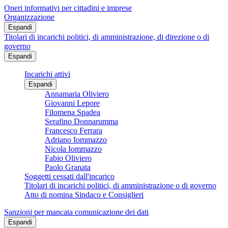
Oneri informativi per cittadini e imprese
Organizzazione
Espandi
Titolari di incarichi politici, di amministrazione, di direzione o di
governo
Espandi
Incarichi attivi
Espandi
Annamaria Oliviero
Giovanni Lepore
Filomena Spadea
Serafino Donnarumma
Francesco Ferrara
Adriano Iommazzo
Nicola Iommazzo
Fabio Oliviero
Paolo Granata
Soggetti cessati dall'incarico
Titolari di incarichi politici, di amministrazione o di governo
Atto di nomina Sindaco e Consiglieri
Sanzioni per mancata comunicazione dei dati
Espandi