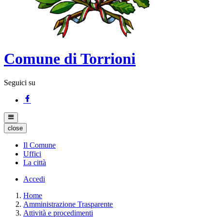
Comune di Torrioni
Seguici su
close
Il Comune
Uffici
La città
Accedi
Home
Amministrazione Trasparente
Attività e procedimenti