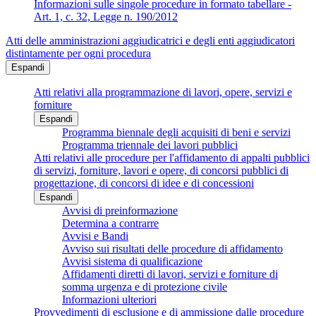
Informazioni sulle singole procedure in formato tabellare -
Art. 1, c. 32, Legge n. 190/2012
Atti delle amministrazioni aggiudicatrici e degli enti aggiudicatori
distintamente per ogni procedura
Espandi
Atti relativi alla programmazione di lavori, opere, servizi e
forniture
Espandi
Programma biennale degli acquisiti di beni e servizi
Programma triennale dei lavori pubblici
Atti relativi alle procedure per l'affidamento di appalti pubblici
di servizi, forniture, lavori e opere, di concorsi pubblici di
progettazione, di concorsi di idee e di concessioni
Espandi
Avvisi di preinformazione
Determina a contrarre
Avvisi e Bandi
Avviso sui risultati delle procedure di affidamento
Avvisi sistema di qualificazione
Affidamenti diretti di lavori, servizi e forniture di
somma urgenza e di protezione civile
Informazioni ulteriori
Provvedimenti di esclusione e di ammissione dalle procedure