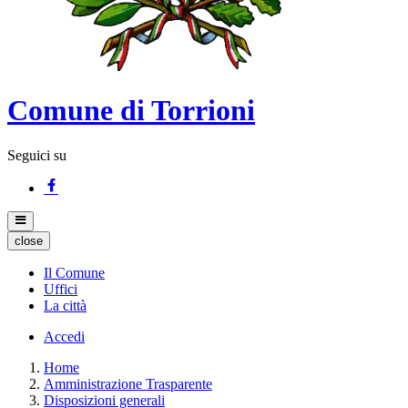
Comune di Torrioni
Seguici su
close
Il Comune
Uffici
La città
Accedi
Home
Amministrazione Trasparente
Disposizioni generali