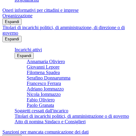
Oneri informativi per cittadini e imprese
Organizzazione
Espandi
Titolari di incarichi politici, di amministrazione, di direzione o di
governo
Espandi
Incarichi attivi
Espandi
Annamaria Oliviero
Giovanni Lepore
Filomena Spadea
Serafino Donnarumma
Francesco Ferrara
Adriano Iommazzo
Nicola Iommazzo
Fabio Oliviero
Paolo Granata
Soggetti cessati dall'incarico
Titolari di incarichi politici, di amministrazione o di governo
Atto di nomina Sindaco e Consiglieri
Sanzioni per mancata comunicazione dei dati