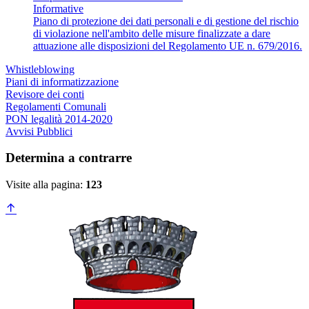
Informative
Piano di protezione dei dati personali e di gestione del rischio
di violazione nell'ambito delle misure finalizzate a dare
attuazione alle disposizioni del Regolamento UE n. 679/2016.
Whistleblowing
Piani di informatizzazione
Revisore dei conti
Regolamenti Comunali
PON legalità 2014-2020
Avvisi Pubblici
Determina a contrarre
Visite alla pagina:
123