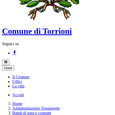
Comune di Torrioni
Seguici su
close
Il Comune
Uffici
La città
Accedi
Home
Amministrazione Trasparente
Bandi di gara e contratti