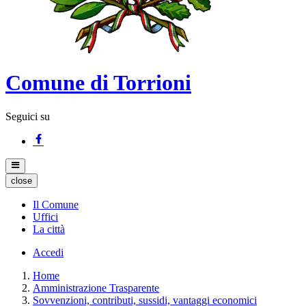
Comune di Torrioni
Seguici su
close
Il Comune
Uffici
La città
Accedi
Home
Amministrazione Trasparente
Sovvenzioni, contributi, sussidi, vantaggi economici