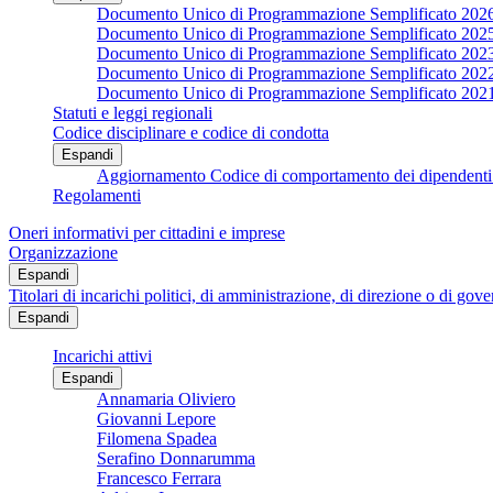
Documento Unico di Programmazione Semplificato 202
Documento Unico di Programmazione Semplificato 202
Documento Unico di Programmazione Semplificato 202
Documento Unico di Programmazione Semplificato 202
Documento Unico di Programmazione Semplificato 202
Statuti e leggi regionali
Codice disciplinare e codice di condotta
Espandi
Aggiornamento Codice di comportamento dei dipendenti 
Regolamenti
Oneri informativi per cittadini e imprese
Organizzazione
Espandi
Titolari di incarichi politici, di amministrazione, di direzione o di gov
Espandi
Incarichi attivi
Espandi
Annamaria Oliviero
Giovanni Lepore
Filomena Spadea
Serafino Donnarumma
Francesco Ferrara