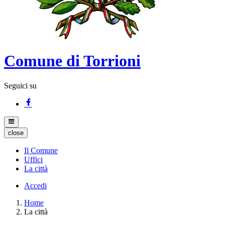
Comune di Torrioni
Seguici su
close
Il Comune
Uffici
La città
Accedi
Home
La città