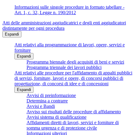
Informazioni sulle singole procedure in formato tabellare -
Art. 1, c. 32, Legge n. 190/2012
Atti delle amministrazioni aggiudicatrici e degli enti aggiudicatori
distintamente per ogni procedura
Espandi
Atti relativi alla programmazione di lavori, opere, servizi e
forniture
Espandi
Programma biennale degli acquisiti di beni e servizi
Programma triennale dei lavori pubblici
Atti relativi alle procedure per l'affidamento di appalti pubblici
di servizi, forniture, lavori e opere, di concorsi pubblici di
progettazione, di concorsi di idee e di concessioni
Espandi
Avvisi di preinformazione
Determina a contrarre
Avvisi e Bandi
Avviso sui risultati delle procedure di affidamento
Avvisi sistema di qualificazione
Affidamenti diretti di lavori, servizi e forniture di
somma urgenza e di protezione civile
Informazioni ulteriori