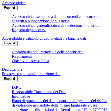
Accesso civico
Espandi
Accesso civico semplice a dati, documenti e informazioni
soggetti a pubblicazione obbligatoria
Accesso civico generalizzato a dati e documenti ulteriori
Registro degli accessi
Accessibilità e catalogo di dati, metadati e banche dati
Espandi
Catalogo dei dati, metadati e della banche dati
Regolamenti
Obiettivi di accessibilità
Dati ulteriori
Privacy - responsabile protezione dati
Espandi
D.P.O.
Responsabile Trattamento dei Dati
Informative
Piano di protezione dei dati personali e di gestione del rischio
di violazione nell'ambito delle misure finalizzate a dare
attuazione alle disposizioni del Regolamento UE n. 679/2016.