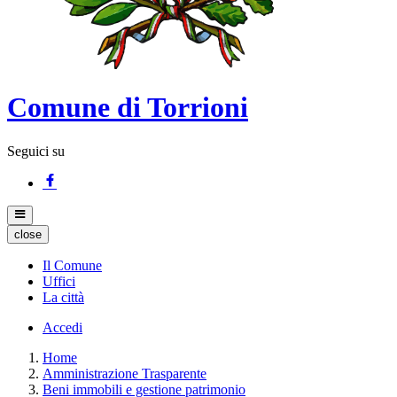
Comune di Torrioni
Seguici su
close
Il Comune
Uffici
La città
Accedi
Home
Amministrazione Trasparente
Beni immobili e gestione patrimonio