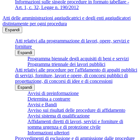
Informazioni sulle singole procedure in formato tabellare -
Art. 1, c. 32, Legge n. 190/2012
Atti delle amministrazioni aggiudicatrici e degli enti aggiudicatori
distintamente per ogni procedura
Espandi
Atti relativi alla programmazione di lavori, opere, servizi e
forniture
Espandi
Programma biennale degli acquisiti di beni e servizi
Programma triennale dei lavori pubblici
Atti relativi alle procedure per l'affidamento di appalti pubblici
di servizi, forniture, lavori e opere, di concorsi pubblici di
progettazione, di concorsi di idee e di concessioni
Espandi
Avvisi di preinformazione
Determina a contrarre
Avvisi e Bandi
Avviso sui risultati delle procedure di affidamento
Avvisi sistema di qualificazione
Affidamenti diretti di lavori, servizi e forniture di
somma urgenza e di protezione civile
Informazioni ulteriori
Provvedimenti di esclusione e di ammissione dalle procedure