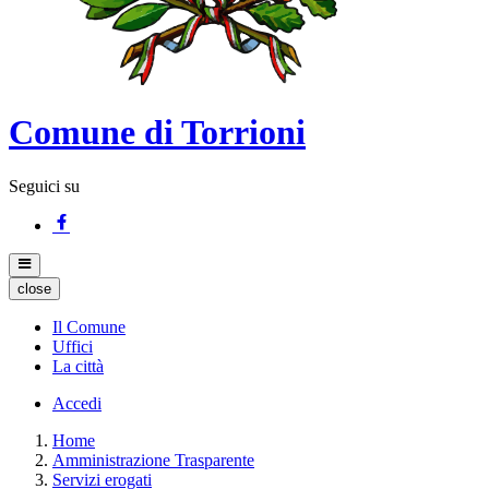
Comune di Torrioni
Seguici su
close
Il Comune
Uffici
La città
Accedi
Home
Amministrazione Trasparente
Servizi erogati