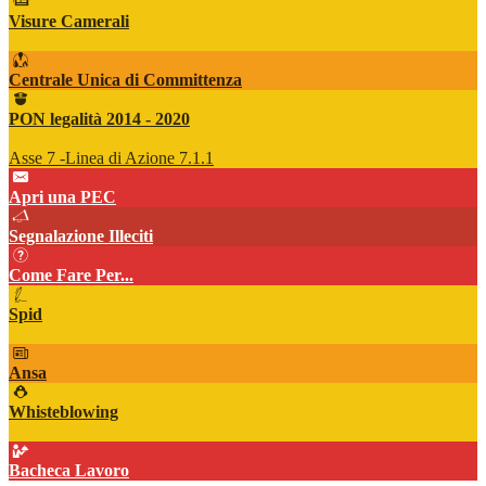
Visure Camerali
Centrale Unica di Committenza
PON legalità 2014 - 2020
Asse 7 -Linea di Azione 7.1.1
Apri una PEC
Segnalazione Illeciti
Come Fare Per...
Spid
Ansa
Whisteblowing
Bacheca Lavoro