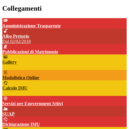
Collegamenti
Amministrazione Trasparente
Albo Pretorio
Dal 02/02/2018
Pubblicazioni di Matrimonio
Gallery
Modulistica Online
Calcolo IMU
Servizi per Egovernment Attivi
SUAP
Dichiarazione IMU