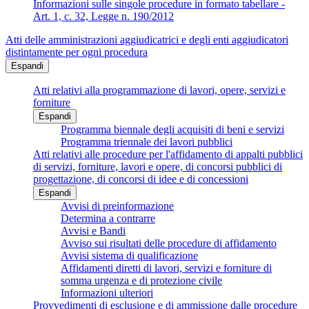
Informazioni sulle singole procedure in formato tabellare -
Art. 1, c. 32, Legge n. 190/2012
Atti delle amministrazioni aggiudicatrici e degli enti aggiudicatori
distintamente per ogni procedura
Espandi
Atti relativi alla programmazione di lavori, opere, servizi e
forniture
Espandi
Programma biennale degli acquisiti di beni e servizi
Programma triennale dei lavori pubblici
Atti relativi alle procedure per l'affidamento di appalti pubblici
di servizi, forniture, lavori e opere, di concorsi pubblici di
progettazione, di concorsi di idee e di concessioni
Espandi
Avvisi di preinformazione
Determina a contrarre
Avvisi e Bandi
Avviso sui risultati delle procedure di affidamento
Avvisi sistema di qualificazione
Affidamenti diretti di lavori, servizi e forniture di
somma urgenza e di protezione civile
Informazioni ulteriori
Provvedimenti di esclusione e di ammissione dalle procedure