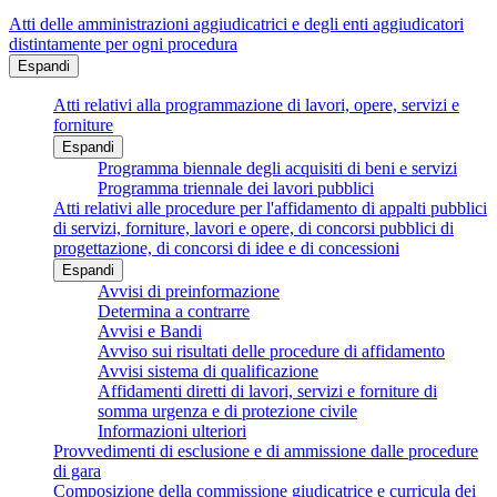
Atti delle amministrazioni aggiudicatrici e degli enti aggiudicatori
distintamente per ogni procedura
Espandi
Atti relativi alla programmazione di lavori, opere, servizi e
forniture
Espandi
Programma biennale degli acquisiti di beni e servizi
Programma triennale dei lavori pubblici
Atti relativi alle procedure per l'affidamento di appalti pubblici
di servizi, forniture, lavori e opere, di concorsi pubblici di
progettazione, di concorsi di idee e di concessioni
Espandi
Avvisi di preinformazione
Determina a contrarre
Avvisi e Bandi
Avviso sui risultati delle procedure di affidamento
Avvisi sistema di qualificazione
Affidamenti diretti di lavori, servizi e forniture di
somma urgenza e di protezione civile
Informazioni ulteriori
Provvedimenti di esclusione e di ammissione dalle procedure
di gara
Composizione della commissione giudicatrice e curricula dei