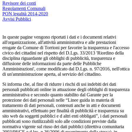
Revisore dei conti
Regolamenti Comunali
PON legalità 2014-2020
Avvisi Pubblici
In queste pagine vengono riportati i dati e i documenti relativi
all'organizzazione, all'attività amministrativa e alle prestazioni
erogate da Comune di Torrioni per favorire la trasparenza e l'accesso
civico dei cittadini nel rispetto del D.Lgs. 33/2013 'Riordino della
disciplina riguardante gli obblighi di pubblicità, trasparenza e
diffusione delle informazioni da parte delle Pubbliche
Amministrazioni', come modificato dal D.Lgs. n. 97/2016, nell'ottica
di un'amministrazione aperta, al servizio del cittadino.
Si informa che, al fine di ridurre i rischi di usi indebiti dei dati
personali pubblicati online in attuazione degli obblighi di trasparenza
amministrativa e secondo quanto stabilito dal Garante per la
protezione dei dati personali nelle “Linee guida in materia di
trattamento di dati personali, contenuti anche in atti e documenti
amministrativi, effettuato per finalità di pubblicità e trasparenza su
sito web da soggetti pubblici e d altri enti obbligati”, i dati personali
pubblicati sono riutilizzabili solo alle condizioni previste dalla
normativa vigente sul riuso dei dati pubblici (direttiva comunitaria
2003/98/CE e d.lgs. n.36/2006 di recepimento della stessa), in