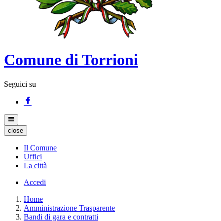
Comune di Torrioni
Seguici su
close
Il Comune
Uffici
La città
Accedi
Home
Amministrazione Trasparente
Bandi di gara e contratti