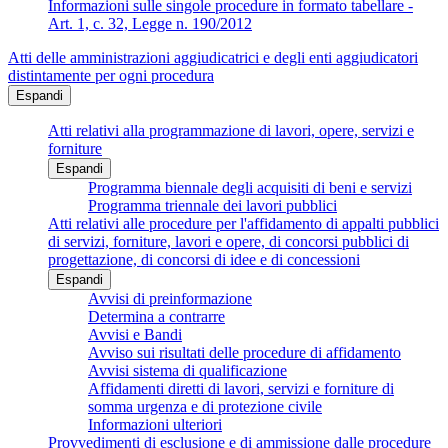
Informazioni sulle singole procedure in formato tabellare -
Art. 1, c. 32, Legge n. 190/2012
Atti delle amministrazioni aggiudicatrici e degli enti aggiudicatori
distintamente per ogni procedura
Espandi
Atti relativi alla programmazione di lavori, opere, servizi e
forniture
Espandi
Programma biennale degli acquisiti di beni e servizi
Programma triennale dei lavori pubblici
Atti relativi alle procedure per l'affidamento di appalti pubblici
di servizi, forniture, lavori e opere, di concorsi pubblici di
progettazione, di concorsi di idee e di concessioni
Espandi
Avvisi di preinformazione
Determina a contrarre
Avvisi e Bandi
Avviso sui risultati delle procedure di affidamento
Avvisi sistema di qualificazione
Affidamenti diretti di lavori, servizi e forniture di
somma urgenza e di protezione civile
Informazioni ulteriori
Provvedimenti di esclusione e di ammissione dalle procedure