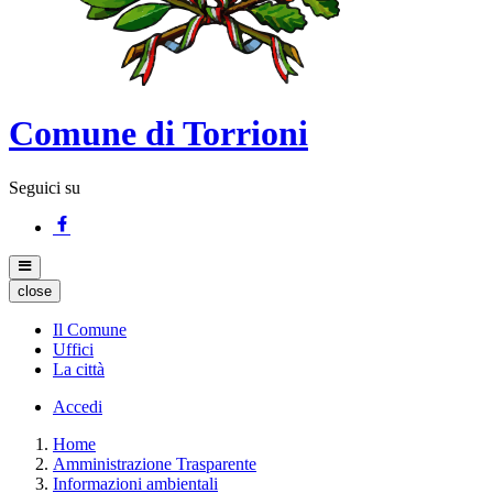
Comune di Torrioni
Seguici su
close
Il Comune
Uffici
La città
Accedi
Home
Amministrazione Trasparente
Informazioni ambientali