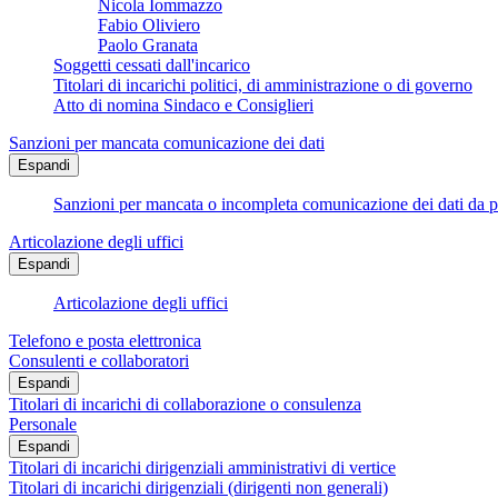
Nicola Iommazzo
Fabio Oliviero
Paolo Granata
Soggetti cessati dall'incarico
Titolari di incarichi politici, di amministrazione o di governo
Atto di nomina Sindaco e Consiglieri
Sanzioni per mancata comunicazione dei dati
Espandi
Sanzioni per mancata o incompleta comunicazione dei dati da parte
Articolazione degli uffici
Espandi
Articolazione degli uffici
Telefono e posta elettronica
Consulenti e collaboratori
Espandi
Titolari di incarichi di collaborazione o consulenza
Personale
Espandi
Titolari di incarichi dirigenziali amministrativi di vertice
Titolari di incarichi dirigenziali (dirigenti non generali)