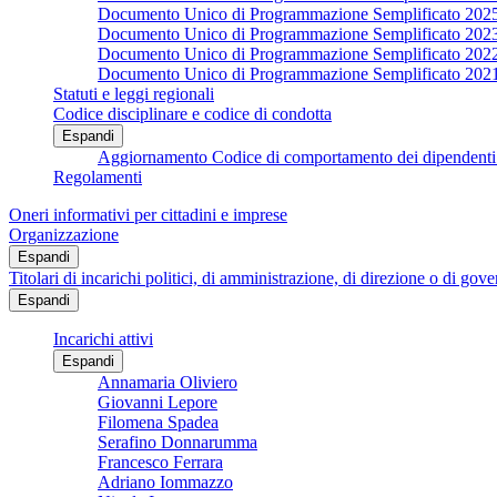
Documento Unico di Programmazione Semplificato 202
Documento Unico di Programmazione Semplificato 202
Documento Unico di Programmazione Semplificato 202
Documento Unico di Programmazione Semplificato 202
Statuti e leggi regionali
Codice disciplinare e codice di condotta
Espandi
Aggiornamento Codice di comportamento dei dipendenti 
Regolamenti
Oneri informativi per cittadini e imprese
Organizzazione
Espandi
Titolari di incarichi politici, di amministrazione, di direzione o di gov
Espandi
Incarichi attivi
Espandi
Annamaria Oliviero
Giovanni Lepore
Filomena Spadea
Serafino Donnarumma
Francesco Ferrara
Adriano Iommazzo