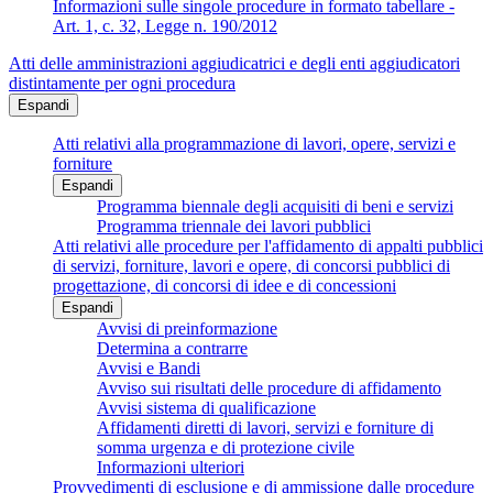
Informazioni sulle singole procedure in formato tabellare -
Art. 1, c. 32, Legge n. 190/2012
Atti delle amministrazioni aggiudicatrici e degli enti aggiudicatori
distintamente per ogni procedura
Espandi
Atti relativi alla programmazione di lavori, opere, servizi e
forniture
Espandi
Programma biennale degli acquisiti di beni e servizi
Programma triennale dei lavori pubblici
Atti relativi alle procedure per l'affidamento di appalti pubblici
di servizi, forniture, lavori e opere, di concorsi pubblici di
progettazione, di concorsi di idee e di concessioni
Espandi
Avvisi di preinformazione
Determina a contrarre
Avvisi e Bandi
Avviso sui risultati delle procedure di affidamento
Avvisi sistema di qualificazione
Affidamenti diretti di lavori, servizi e forniture di
somma urgenza e di protezione civile
Informazioni ulteriori
Provvedimenti di esclusione e di ammissione dalle procedure