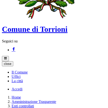
Comune di Torrioni
Seguici su
close
Il Comune
Uffici
La città
Accedi
Home
Amministrazione Trasparente
Enti controllati