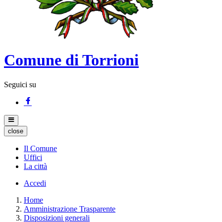
Comune di Torrioni
Seguici su
close
Il Comune
Uffici
La città
Accedi
Home
Amministrazione Trasparente
Disposizioni generali