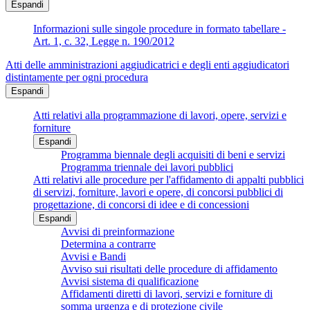
Espandi
Informazioni sulle singole procedure in formato tabellare -
Art. 1, c. 32, Legge n. 190/2012
Atti delle amministrazioni aggiudicatrici e degli enti aggiudicatori
distintamente per ogni procedura
Espandi
Atti relativi alla programmazione di lavori, opere, servizi e
forniture
Espandi
Programma biennale degli acquisiti di beni e servizi
Programma triennale dei lavori pubblici
Atti relativi alle procedure per l'affidamento di appalti pubblici
di servizi, forniture, lavori e opere, di concorsi pubblici di
progettazione, di concorsi di idee e di concessioni
Espandi
Avvisi di preinformazione
Determina a contrarre
Avvisi e Bandi
Avviso sui risultati delle procedure di affidamento
Avvisi sistema di qualificazione
Affidamenti diretti di lavori, servizi e forniture di
somma urgenza e di protezione civile