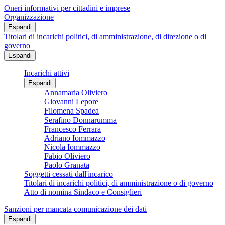
Oneri informativi per cittadini e imprese
Organizzazione
Espandi
Titolari di incarichi politici, di amministrazione, di direzione o di
governo
Espandi
Incarichi attivi
Espandi
Annamaria Oliviero
Giovanni Lepore
Filomena Spadea
Serafino Donnarumma
Francesco Ferrara
Adriano Iommazzo
Nicola Iommazzo
Fabio Oliviero
Paolo Granata
Soggetti cessati dall'incarico
Titolari di incarichi politici, di amministrazione o di governo
Atto di nomina Sindaco e Consiglieri
Sanzioni per mancata comunicazione dei dati
Espandi