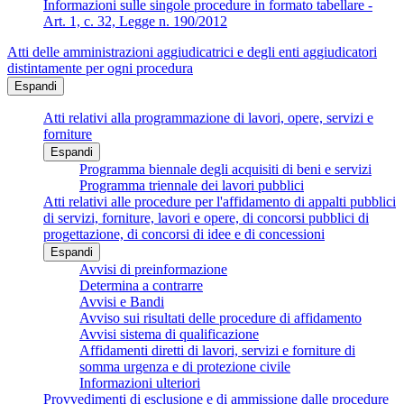
Informazioni sulle singole procedure in formato tabellare -
Art. 1, c. 32, Legge n. 190/2012
Atti delle amministrazioni aggiudicatrici e degli enti aggiudicatori
distintamente per ogni procedura
Espandi
Atti relativi alla programmazione di lavori, opere, servizi e
forniture
Espandi
Programma biennale degli acquisiti di beni e servizi
Programma triennale dei lavori pubblici
Atti relativi alle procedure per l'affidamento di appalti pubblici
di servizi, forniture, lavori e opere, di concorsi pubblici di
progettazione, di concorsi di idee e di concessioni
Espandi
Avvisi di preinformazione
Determina a contrarre
Avvisi e Bandi
Avviso sui risultati delle procedure di affidamento
Avvisi sistema di qualificazione
Affidamenti diretti di lavori, servizi e forniture di
somma urgenza e di protezione civile
Informazioni ulteriori
Provvedimenti di esclusione e di ammissione dalle procedure