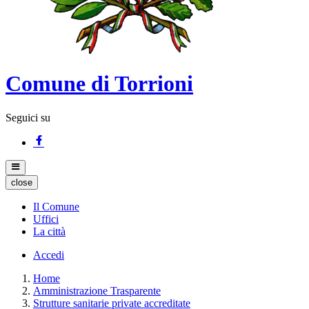
Comune di Torrioni
Seguici su
close
Il Comune
Uffici
La città
Accedi
Home
Amministrazione Trasparente
Strutture sanitarie private accreditate