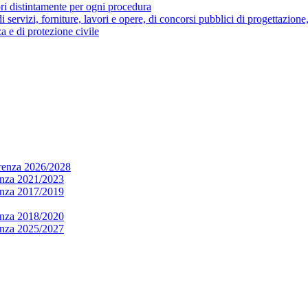
ori distintamente per ogni procedura
di servizi, forniture, lavori e opere, di concorsi pubblici di progettazione
a e di protezione civile
arenza 2026/2028
renza 2021/2023
renza 2017/2019
renza 2018/2020
renza 2025/2027