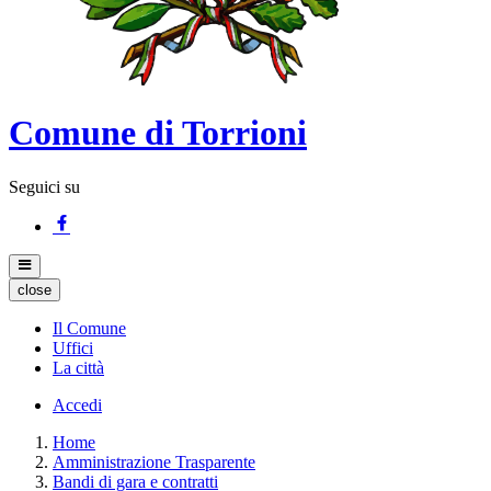
Comune di Torrioni
Seguici su
close
Il Comune
Uffici
La città
Accedi
Home
Amministrazione Trasparente
Bandi di gara e contratti