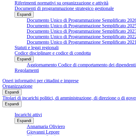
Riferimenti normativi su organizzazione e attività
Documenti di programmazione strategico gestionale
Espandi
Documento Unico di Programmazione Semplificato 202
Documento Unico di Programmazione Semplificato 202
Documento Unico di Programmazione Semplificato 202
Documento Unico di Programmazione Semplificato 202
Documento Unico di Programmazione Semplificato 202
Statuti e leggi regionali
Codice disciplinare e codice di condotta
Espandi
Aggiornamento Codice di comportamento dei dipendenti 
Regolamenti
Oneri informativi per cittadini e imprese
Organizzazione
Espandi
Titolari di incarichi politici, di amministrazione, di direzione o di gov
Espandi
Incarichi attivi
Espandi
Annamaria Oliviero
Giovanni Lepore