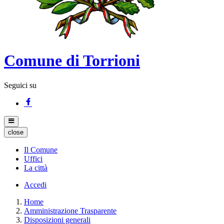
Comune di Torrioni
Seguici su
close
Il Comune
Uffici
La città
Accedi
Home
Amministrazione Trasparente
Disposizioni generali