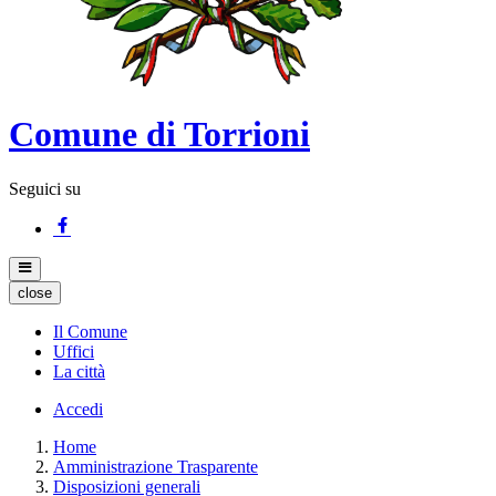
Comune di Torrioni
Seguici su
close
Il Comune
Uffici
La città
Accedi
Home
Amministrazione Trasparente
Disposizioni generali