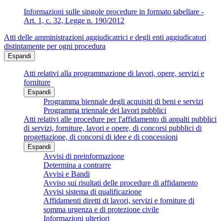
Informazioni sulle singole procedure in formato tabellare -
Art. 1, c. 32, Legge n. 190/2012
Atti delle amministrazioni aggiudicatrici e degli enti aggiudicatori
distintamente per ogni procedura
Espandi
Atti relativi alla programmazione di lavori, opere, servizi e
forniture
Espandi
Programma biennale degli acquisiti di beni e servizi
Programma triennale dei lavori pubblici
Atti relativi alle procedure per l'affidamento di appalti pubblici
di servizi, forniture, lavori e opere, di concorsi pubblici di
progettazione, di concorsi di idee e di concessioni
Espandi
Avvisi di preinformazione
Determina a contrarre
Avvisi e Bandi
Avviso sui risultati delle procedure di affidamento
Avvisi sistema di qualificazione
Affidamenti diretti di lavori, servizi e forniture di
somma urgenza e di protezione civile
Informazioni ulteriori