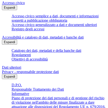
Accesso civico
Espandi
Accesso civico semplice a dati, documenti e informazioni
soggetti a pubblicazione obbligatoria
Accesso civico generalizzato a dati e documenti ulteriori
Registro degli accessi
Accessibilità e catalogo di dati, metadati e banche dati
Espandi
Catalogo dei dati, metadati e della banche dati
Regolamenti
Obiettivi di accessibilità
Dati ulteriori
Privacy - responsabile protezione dati
Espandi
D.P.O.
Responsabile Trattamento dei Dati
Informative
Piano di protezione dei dati personali e di gestione del rischio
di violazione nell'ambito delle misure finalizzate a dare
attuazione alle disposizioni del Regolamento UE n. 679/2016.