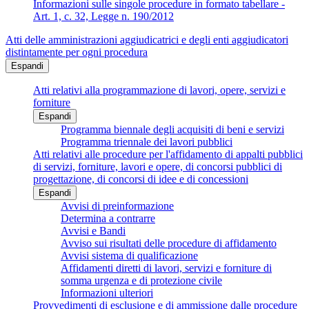
Informazioni sulle singole procedure in formato tabellare -
Art. 1, c. 32, Legge n. 190/2012
Atti delle amministrazioni aggiudicatrici e degli enti aggiudicatori
distintamente per ogni procedura
Espandi
Atti relativi alla programmazione di lavori, opere, servizi e
forniture
Espandi
Programma biennale degli acquisiti di beni e servizi
Programma triennale dei lavori pubblici
Atti relativi alle procedure per l'affidamento di appalti pubblici
di servizi, forniture, lavori e opere, di concorsi pubblici di
progettazione, di concorsi di idee e di concessioni
Espandi
Avvisi di preinformazione
Determina a contrarre
Avvisi e Bandi
Avviso sui risultati delle procedure di affidamento
Avvisi sistema di qualificazione
Affidamenti diretti di lavori, servizi e forniture di
somma urgenza e di protezione civile
Informazioni ulteriori
Provvedimenti di esclusione e di ammissione dalle procedure