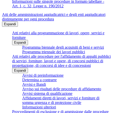
Informazioni sulle singole procedure in formato tabellare -
Art. 1, c. 32, Legge n. 190/2012
Atti delle amministrazioni aggiudicatrici e degli enti aggiudicatori
distintamente per ogni procedura
Espandi
Atti relativi alla programmazione di lavori, opere, servizi e
forniture
Espandi
Programma biennale degli acquisiti di beni e servizi
Programma triennale dei lavori pubblici
Atti relativi alle procedure per l'affidamento di appalti pubblici
di servizi, forniture, lavori e opere, di concorsi pubblici di
progettazione, di concorsi di idee e di concessioni
Espandi
Avvisi di preinformazione
Determina a contrarre
Avvisi e Bandi
Avviso sui risultati delle procedure di affidamento
Avvisi sistema di qualificazione
Affidamenti diretti di lavori, servizi e forniture di
somma urgenza e di protezione civile
Informazioni ulteriori
Provvedimenti di esclusione e di ammissione dalle procedure