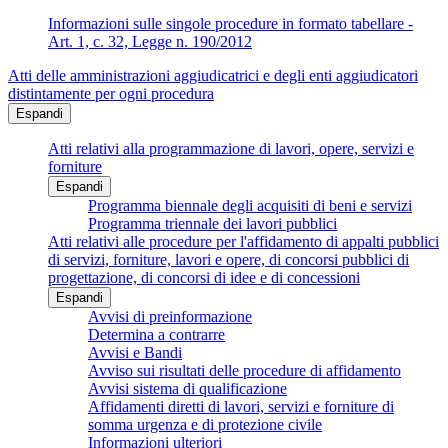
Informazioni sulle singole procedure in formato tabellare -
Art. 1, c. 32, Legge n. 190/2012
Atti delle amministrazioni aggiudicatrici e degli enti aggiudicatori
distintamente per ogni procedura
Espandi
Atti relativi alla programmazione di lavori, opere, servizi e
forniture
Espandi
Programma biennale degli acquisiti di beni e servizi
Programma triennale dei lavori pubblici
Atti relativi alle procedure per l'affidamento di appalti pubblici
di servizi, forniture, lavori e opere, di concorsi pubblici di
progettazione, di concorsi di idee e di concessioni
Espandi
Avvisi di preinformazione
Determina a contrarre
Avvisi e Bandi
Avviso sui risultati delle procedure di affidamento
Avvisi sistema di qualificazione
Affidamenti diretti di lavori, servizi e forniture di
somma urgenza e di protezione civile
Informazioni ulteriori