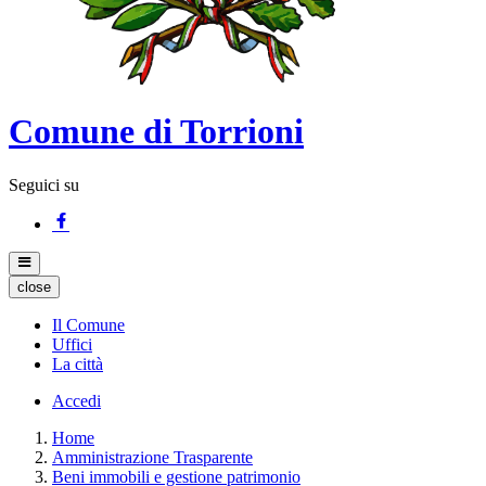
Comune di Torrioni
Seguici su
close
Il Comune
Uffici
La città
Accedi
Home
Amministrazione Trasparente
Beni immobili e gestione patrimonio