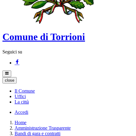
Comune di Torrioni
Seguici su
close
Il Comune
Uffici
La città
Accedi
Home
Amministrazione Trasparente
Bandi di gara e contratti