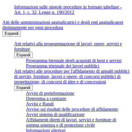
Informazioni sulle singole procedure in formato tabellare -
Art. 1, c. 32, Legge n. 190/2012
Atti delle amministrazioni aggiudicatrici e degli enti aggiudicatori
distintamente per ogni procedura
Espandi
Atti relativi alla programmazione di lavori, opere, servizi e
forniture
Espandi
Programma biennale degli acquisiti di beni e servizi
Programma triennale dei lavori pubblici
Atti relativi alle procedure per l'affidamento di appalti pubblici
di servizi, forniture, lavori e opere, di concorsi pubblici di
progettazione, di concorsi di idee e di concessioni
Espandi
Avvisi di preinformazione
Determina a contrarre
Avvisi e Bandi
Avviso sui risultati delle procedure di affidamento
Avvisi sistema di qualificazione
Affidamenti diretti di lavori, servizi e forniture di
somma urgenza e di protezione civile
Informazioni ulteriori