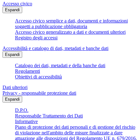
Accesso civico
Espandi
Accesso civico semplice a dati, documenti e informazioni
soggetti a pubblicazione obbligatoria
Accesso civico generalizzato a dati e documenti ulteriori
Registro degli accessi
Accessibilità e catalogo di dati, metadati e banche dati
Espandi
Catalogo dei dati, metadati e della banche dati
Regolamenti
Obiettivi di accessibilità
Dati ulteriori
Privacy - responsabile protezione dati
Espandi
D.P.O.
Responsabile Trattamento dei Dati
Informative
Piano di protezione dei dati personali e di gestione del rischio
di violazione nell'ambito delle misure finalizzate a dare
attuazione alle disposizioni del Regolamento UE n. 679/2016.