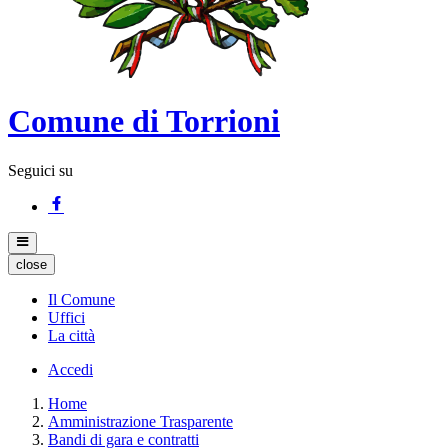
Comune di Torrioni
Seguici su
close
Il Comune
Uffici
La città
Accedi
Home
Amministrazione Trasparente
Bandi di gara e contratti