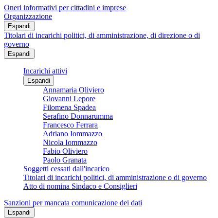
Oneri informativi per cittadini e imprese
Organizzazione
Espandi
Titolari di incarichi politici, di amministrazione, di direzione o di
governo
Espandi
Incarichi attivi
Espandi
Annamaria Oliviero
Giovanni Lepore
Filomena Spadea
Serafino Donnarumma
Francesco Ferrara
Adriano Iommazzo
Nicola Iommazzo
Fabio Oliviero
Paolo Granata
Soggetti cessati dall'incarico
Titolari di incarichi politici, di amministrazione o di governo
Atto di nomina Sindaco e Consiglieri
Sanzioni per mancata comunicazione dei dati
Espandi