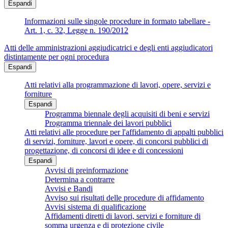
Espandi
Informazioni sulle singole procedure in formato tabellare -
Art. 1, c. 32, Legge n. 190/2012
Atti delle amministrazioni aggiudicatrici e degli enti aggiudicatori
distintamente per ogni procedura
Espandi
Atti relativi alla programmazione di lavori, opere, servizi e
forniture
Espandi
Programma biennale degli acquisiti di beni e servizi
Programma triennale dei lavori pubblici
Atti relativi alle procedure per l'affidamento di appalti pubblici
di servizi, forniture, lavori e opere, di concorsi pubblici di
progettazione, di concorsi di idee e di concessioni
Espandi
Avvisi di preinformazione
Determina a contrarre
Avvisi e Bandi
Avviso sui risultati delle procedure di affidamento
Avvisi sistema di qualificazione
Affidamenti diretti di lavori, servizi e forniture di
somma urgenza e di protezione civile