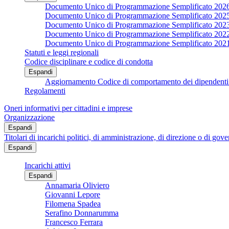
Documento Unico di Programmazione Semplificato 202
Documento Unico di Programmazione Semplificato 202
Documento Unico di Programmazione Semplificato 202
Documento Unico di Programmazione Semplificato 202
Documento Unico di Programmazione Semplificato 202
Statuti e leggi regionali
Codice disciplinare e codice di condotta
Espandi
Aggiornamento Codice di comportamento dei dipendenti 
Regolamenti
Oneri informativi per cittadini e imprese
Organizzazione
Espandi
Titolari di incarichi politici, di amministrazione, di direzione o di gov
Espandi
Incarichi attivi
Espandi
Annamaria Oliviero
Giovanni Lepore
Filomena Spadea
Serafino Donnarumma
Francesco Ferrara