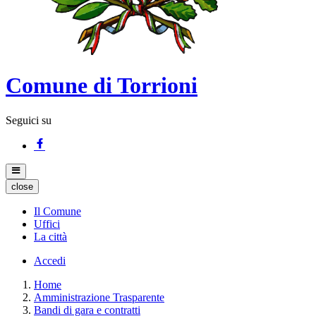
Comune di Torrioni
Seguici su
close
Il Comune
Uffici
La città
Accedi
Home
Amministrazione Trasparente
Bandi di gara e contratti